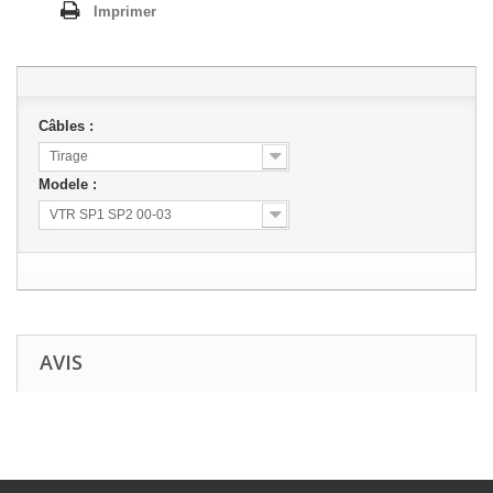
Imprimer
Câbles :
Tirage
Modele :
VTR SP1 SP2 00-03
AVIS