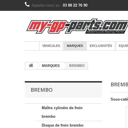
Appelez-nous au :
03 88 22 76 90
VEHICULES
MARQUES
EXCLUSIVITÉS
EQUI
MARQUES
BREMBO
BREM
BREMBO
Sous-caté
Maître cylindre de frein
brembo
Disque de frein brembo