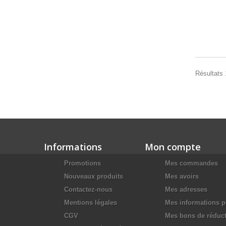
Résultats 
Informations
Mon compte
Promotions
Mes commandes
Nouveaux produits
Mes avoirs
Contactez-nous
Mes adresses
Mentions légales
Mes informations p
CGV
Mes bons de réduc