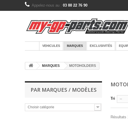
Appelez-nous au :
03 88 22 76 90
VEHICULES
MARQUES
EXCLUSIVITÉS
EQUI
MARQUES
MOTOHOLDERS
MOTO
PAR MARQUES / MODÈLES
Tri
--
Choisir catégorie
Résultats 