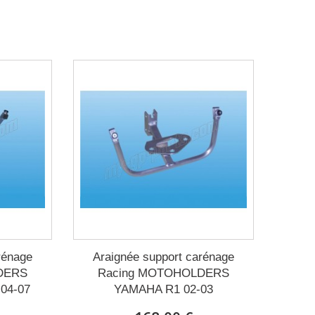
Expédié sous 15 à 20 jours
jours
rénage
Araignée support carénage
DERS
Racing MOTOHOLDERS
04-07
YAMAHA R1 02-03