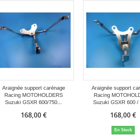
Araignée support carénage
Araignée support ca
Racing MOTOHOLDERS
Racing MOTOHOL
Suzuki GSXR 600/750...
Suzuki GSXR 600 / 
168,00 €
168,00 €
Expédié sous 15 à 20 jours
En Stock