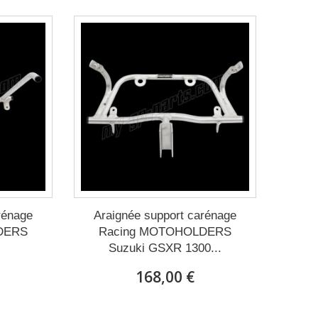
rénage
Araignée support carénage
DERS
Racing MOTOHOLDERS
Suzuki GSXR 1300...
168,00 €
jours
Expédié sous 15 à 20 jours