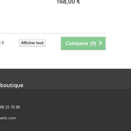
168,00 €
jours
Expédié sous 15 à 20 jours
t
Afficher tout
Comparer (
0
)
 boutique
 88 22 76 90
parts.com