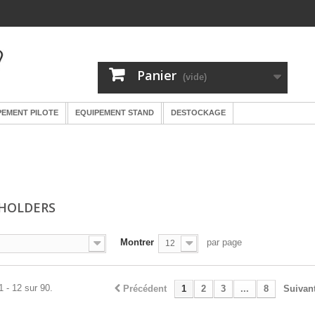
Panier
(vide)
PEMENT PILOTE
EQUIPEMENT STAND
DESTOCKAGE
HOLDERS
Montrer
par page
12
1 - 12 sur 90.
Précédent
1
2
3
...
8
Suivan