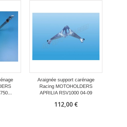
rénage
Araignée support carénage
DERS
Racing MOTOHOLDERS
750...
APRILIA RSV1000 04-09
112,00 €
Expédié sous 15 à 20 jours