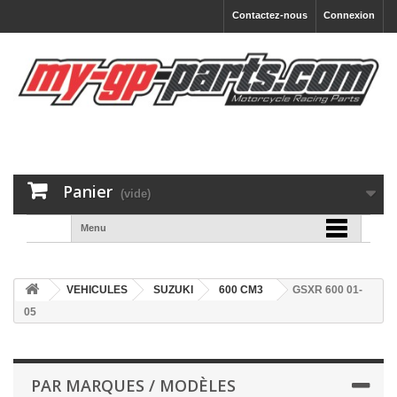
Contactez-nous
Connexion
Panier
(vide)
Menu
VEHICULES
SUZUKI
600 CM3
GSXR 600 01-
05
PAR MARQUES / MODÈLES