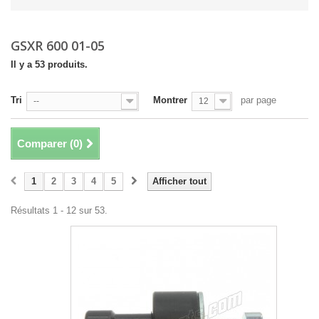
GSXR 600 01-05
Il y a 53 produits.
Tri
Montrer
par page
--
12
Comparer (
0
)
1
2
3
4
5
Afficher tout
Résultats 1 - 12 sur 53.