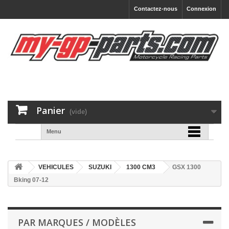
Contactez-nous
Connexion
Panier
(vide)
Menu
VEHICULES
SUZUKI
1300 CM3
GSX 1300
Bking 07-12
PAR MARQUES / MODÈLES