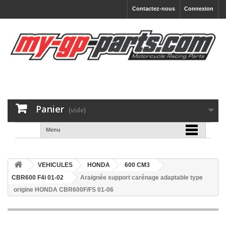
Contactez-nous
Connexion
Panier
(vide)
Menu
VEHICULES
HONDA
600 CM3
CBR600 F4i 01-02
Araignée support carénage adaptable type
origine HONDA CBR600F/FS 01-06