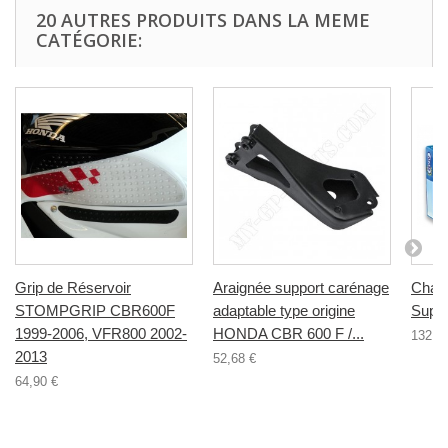
20 AUTRES PRODUITS DANS LA MEME
CATÉGORIE:
Grip de Réservoir
Araignée support carénage
Chai
STOMPGRIP CBR600F
adaptable type origine
Super
1999-2006, VFR800 2002-
HONDA CBR 600 F /...
132,7
2013
52,68 €
64,90 €